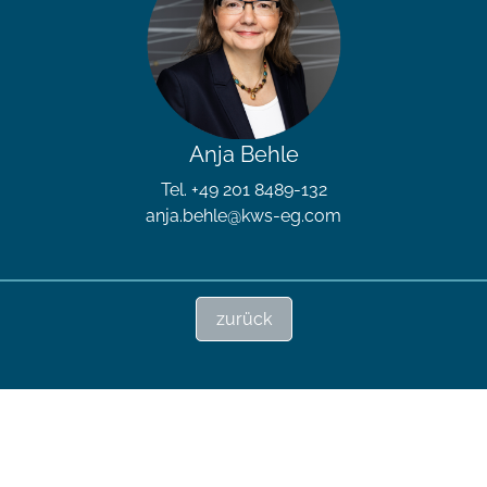
Anja Behle
Tel. +49 201 8489-132
anja.behle@kws-eg.com
zurück