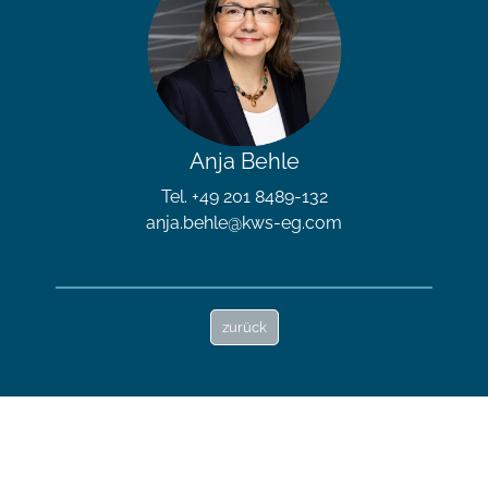
Anja Behle
Tel. +49 201 8489-132
anja.behle@kws-eg.com
zurück