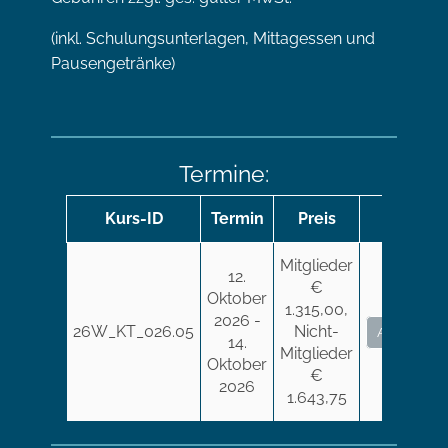
(inkl. Schulungsunterlagen, Mittagessen und
Pausengetränke)
Termine:
Kurs-ID
Termin
Preis
Mitglieder
12.
€
Oktober
1.315,00,
2026 -
26W_KT_026.05
Nicht-
Anmelden
14.
Mitglieder
Oktober
€
2026
1.643,75