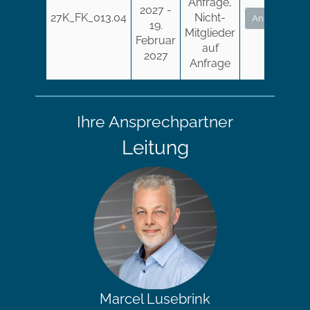
Anfrage,
2027 -
27K_FK_013.04
Nicht-
Anmelden
19.
Mitglieder
Februar
auf
2027
Anfrage
Ihre Ansprechpartner
Leitung
Marcel Lusebrink