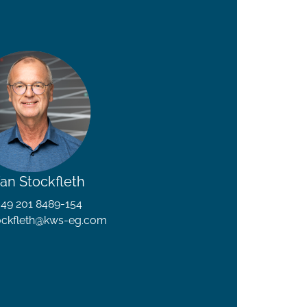
fan Stockfleth
 +49 201 8489-154
tockfleth@kws-eg.com