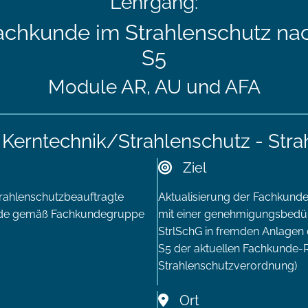
Lehrgang:
 Fachkunde im Strahlenschutz n
S5
Module AR, AU und AFA
 Kerntechnik/Strahlenschutz - Str
Ziel
trahlenschutzbeauftragte
Aktualisierung der Fachkun
unde gemäß Fachkundegruppe
mit einer genehmigungsbedür
StrlSchG in fremden Anlagen
S5 der aktuellen Fachkunde-Ri
Strahlenschutzverordnung)
Ort