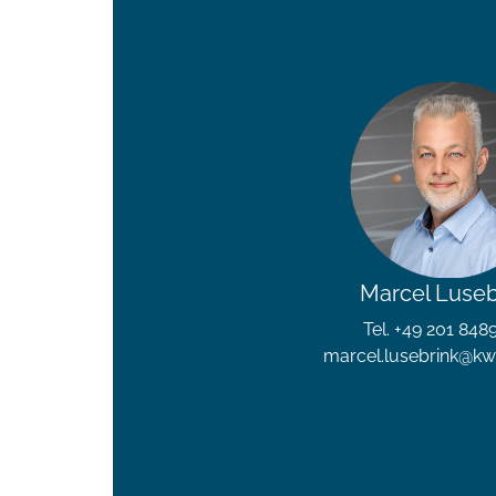
Marcel Luseb
Tel. +49 201 848
marcel.lusebrink@k