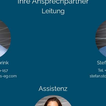
Ihre Ansprechpartner
Leitung
rink
Ste
9-157
Tel.
ws-eg.com
stefan.s
Assistenz