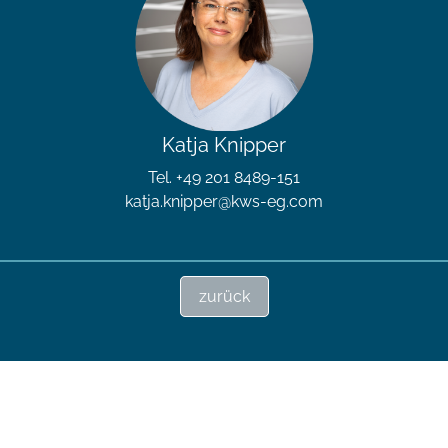
Katja Knipper
Tel. +49 201 8489-151
katja.knipper@kws-eg.com
zurück