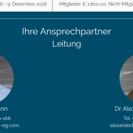
6 - 9. Dezember 2026
Mitglieder € 1.800,00, Nicht-Mitg
Ihre Ansprechpartner
Leitung
ann
Dr. Al
9-168
Tel.
s-eg.com
alexander