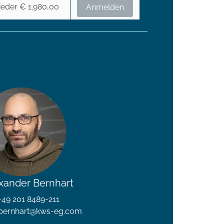
lieder € 1.980,00
Anmelden
exander Bernhart
 +49 201 8489-211
.bernhart@kws-eg.com