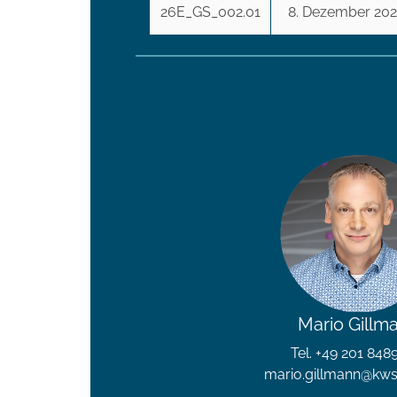
26E_GS_002.01
8. Dezember 202
Mario Gillm
Tel. +49 201 848
mario.gillmann@kw