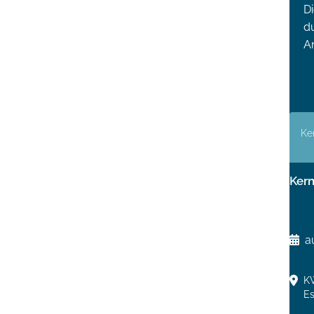
D
du
A
Ke
Kern
a
KW
Es