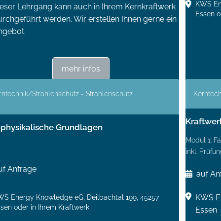
KWS Ene
ieser Lehrgang kann auch in Ihrem Kernkraftwerk
Essen o
rchgeführt werden. Wir erstellen Ihnen gerne ein
ngebot.
mehr infos
rntechnik/Strahlenschutz - Strahlenschutz
Kerntech
Kraftwer
physikalische Grundlagen
Modul 1: F
inkl. Prüfu
uf Anfrage
auf An
S Energy Knowledge eG, Deilbachtal 199, 45257
KWS En
sen oder in Ihrem Kraftwerk
Essen