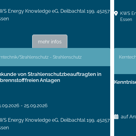
WS Energy Knowledge eG, Deilbachtal 199, 45257
KWS Ene
ssen
Essen
mehr infos
rntechnik/Strahlenschutz - Strahlenschutz
Kerntech
kunde von Strahlenschutzbeauftragten in
brennstofffreien Anlagen
Kenntnise
4.09.2026 - 25.09.2026
auf An
WS Energy Knowledge eG, Deilbachtal 199, 45257
ssen