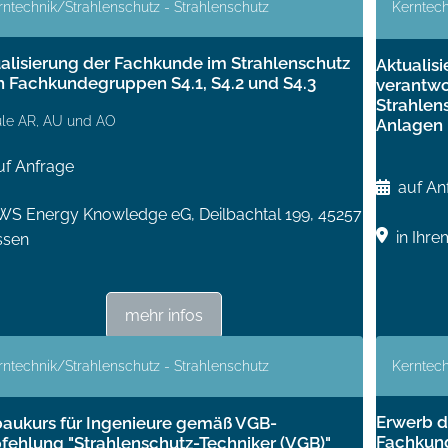
rntechnik/Strahlenschutz - Strahlenschutz
Kerntech
alisierung der Fachkunde im Strahlenschutz
Aktualis
 Fachkundegruppen S4.1, S4.2 und S4.3
verantwo
Strahlen
le AR, AU und AO
Anlagen
uf Anfrage
auf An
WS Energy Knowledge eG, Deilbachtal 199, 45257
in Ihr
ssen
mehr infos
rntechnik/Strahlenschutz - Strahlenschutz
Kerntech
Erwerb d
aukurs für Ingenieure gemäß VGB-
Fachkun
ehlung "Strahlenschutz-Techniker (VGB)"