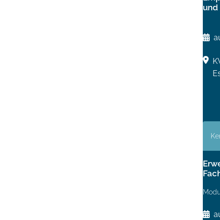
und 
a
K
E
Ke
Erwe
Fac
Modu
a