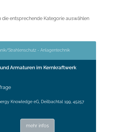
ch die entsprechende Kategorie auswählen
nik/Strahlenschutz - Anlagentechnik
nd Armaturen im Kernkraftwerk
frage
rgy Knowledge eG, Deilbachtal 199, 45257
mehr infos