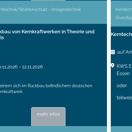
rntechnik/Strahlenschutz - Anlagentechnik
Kerntech
Grundla
bau von Kernkraftwerken in Theorie und
Kerntech
is
auf An
KWS En
0.11.2026 - 12.11.2026
Essen
oder
 einem sich im Rückbau befindlichem deutschen
rnkraftwerk
teilwei
mehr infos