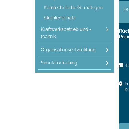
Kerntechnische Grundlagen
Ke
Strahlenschutz
Kraftwerksbetrieb und -
Rück
technik
Prax
Organisationsentwicklung
Simulatortraining
1
In
Ke