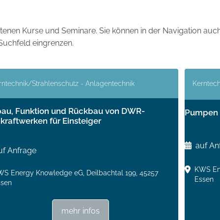
ebotenen Kurse und Seminare. Sie können in der Navigation au
Suchfeld eingrenzen.
rntechnik/Strahlenschutz - Anlagentechnik
Kerntech
bau, Funktion und Rückbau von DWR-
Pumpen u
kraftwerken für Einsteiger
auf An
uf Anfrage
KWS Ene
S Energy Knowledge eG, Deilbachtal 199, 45257
Essen
ssen
mehr infos