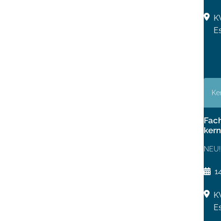
K
E
Ke
Fach
kern
NEU!
1
K
E