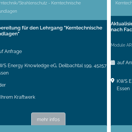
rntechnik/Strahlenschutz - Kerntechnische
Kerntech
undlagen
Aktualis
ereitung für den Lehrgang "Kerntechnische
nach Fa
ndlagen"
Module AR
uf Anfrage
auf An
WS Energy Knowledge eG, Deilbachtal 199, 45257
ssen
KWS En
der
Essen
 Ihrem Kraftwerk
mehr infos