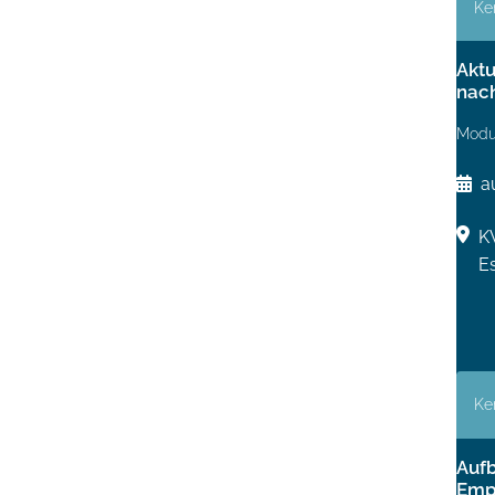
Ke
Aktu
nach
Modu
a
K
E
Ke
Aufb
Empf