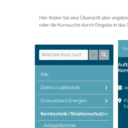
Hier finden Sie eine Übersicht aller ang
oder die Kurssuche durch Eingabe in das 
Ke
Auf
Kern
Alle
Elektro-Leittechnik
a
Erneuerbare Energien
KW
E
Kerntechnik/Strahlenschutz
Anlagentechnik