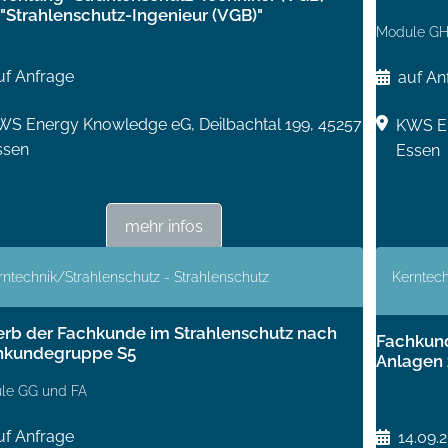
"Strahlenschutz-Ingenieur (VGB)"
Module GH
uf Anfrage
auf An
WS Energy Knowledge eG, Deilbachtal 199, 45257
KWS En
ssen
Essen
mehr infos
rntechnik/Strahlenschutz - Strahlenschutz
Kerntech
rb der Fachkunde im Strahlenschutz nach
Fachkund
hkundegruppe S5
Anlagen 
le GG und FA
uf Anfrage
14.09.