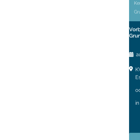
Ke
Gr
Vorb
Gru
a
K
E
o
in